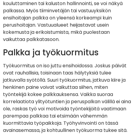
kouluttaminen tai kaluston hallinnointi, se voi näkyä
palkassa. Myös tiiminvetäjän tai vastuuyksikön
ensihoitajan palkka on yleensä korkeampi kuin
perushoitajan. Vastuualueet heijastavat usein
kokemusta ja erikoistumista, mikä puolestaan
vaikuttaa palkkatasoon.
Palkka ja työkuormitus
Työkuormitus on iso juttu ensihoidossa. Joskus päivät
ovat rauhallisia, toisinaan taas hälytyksiä tulee
jatkuvalla syötöllä. Suuri työkuormitus, jatkuva kiire ja
henkinen paine voivat vaikuttaa siihen, miten
työntekijä kokee palkkauksensa. Vaikka suoraa
korrelaatiota ylityötuntien ja peruspalkan välillä ei aina
ole, raskas työ voi motivoida työntekijöitä vaatimaan
parempaa palkkaa tai etsimään vähemmän
kuormittavia työpaikkoja. Työhyvinvointi on tässä
avainasemassa, ja kohtuullinen työkuorma tukee sitä.