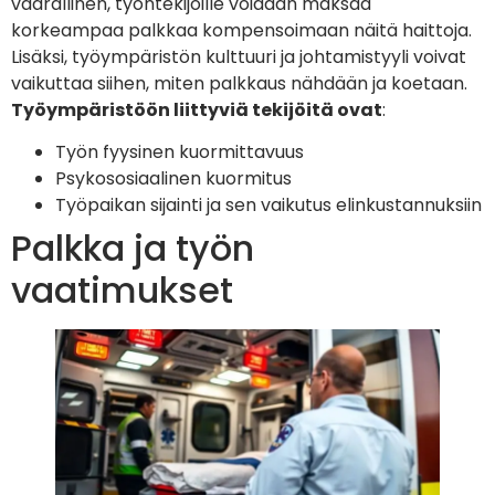
vaarallinen, työntekijöille voidaan maksaa
korkeampaa palkkaa kompensoimaan näitä haittoja.
Lisäksi, työympäristön kulttuuri ja johtamistyyli voivat
vaikuttaa siihen, miten palkkaus nähdään ja koetaan.
Työympäristöön liittyviä tekijöitä ovat
:
Työn fyysinen kuormittavuus
Psykososiaalinen kuormitus
Työpaikan sijainti ja sen vaikutus elinkustannuksiin
Palkka ja työn
vaatimukset