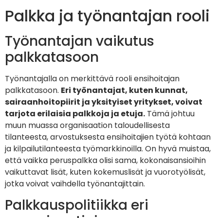
Palkka ja työnantajan rooli
Työnantajan vaikutus
palkkatasoon
Työnantajalla on merkittävä rooli ensihoitajan
palkkatasoon.
Eri työnantajat, kuten kunnat,
sairaanhoitopiirit ja yksityiset yritykset, voivat
tarjota erilaisia palkkoja ja etuja.
Tämä johtuu
muun muassa organisaation taloudellisesta
tilanteesta, arvostuksesta ensihoitajien työtä kohtaan
ja kilpailutilanteesta työmarkkinoilla. On hyvä muistaa,
että vaikka peruspalkka olisi sama, kokonaisansioihin
vaikuttavat lisät, kuten kokemuslisät ja vuorotyölisät,
jotka voivat vaihdella työnantajittain.
Palkkauspolitiikka eri