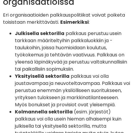
organisaatioissa
Eri organisaatioiden palkkauspolitiikat voivat poiketa
toisistaan merkittävästi.
Esimerkiksi
:
Julkisella sektorilla
palkkaus perustuu usein
tarkkaan määriteltyihin palkkaluokkiin ja -
taulukoihin, joissa huomioidaan koulutus,
työkokemus ja tehtävän vaativuus. Palkkaus on
yleensä läpinäkyvää ja perustuu valtakunnallisiin
tai paikallisiin sopimuksiin.
Yksityisellä sektorilla
palkkaus voi olla
joustavampaa ja neuvoteltavampaa. Palkkaus voi
perustua enemmän yksilölliseen suoritukseen,
yrityksen tulokseen ja markkinatilanteeseen.
Myös bonukset ja provisiot ovat yleisempiä.
Kolmannella sektorilla
(esim. järjestöt)
palkkaus voi olla usein hieman alhaisempi kuin
julkisella tai yksityisellä sektorilla, mutta