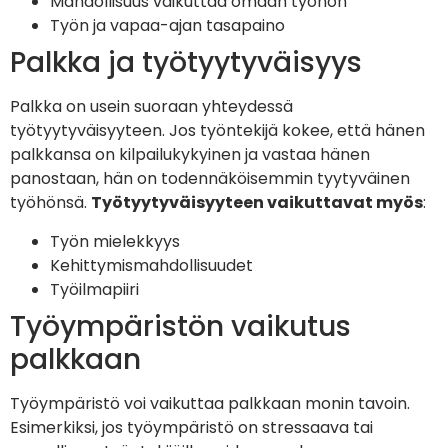
Mahdollisuus vaikuttaa omaan työhön
Työn ja vapaa-ajan tasapaino
Palkka ja työtyytyväisyys
Palkka on usein suoraan yhteydessä
työtyytyväisyyteen. Jos työntekijä kokee, että hänen
palkkansa on kilpailukykyinen ja vastaa hänen
panostaan, hän on todennäköisemmin tyytyväinen
työhönsä.
Työtyytyväisyyteen vaikuttavat myös
:
Työn mielekkyys
Kehittymismahdollisuudet
Työilmapiiri
Työympäristön vaikutus
palkkaan
Työympäristö voi vaikuttaa palkkaan monin tavoin.
Esimerkiksi, jos työympäristö on stressaava tai