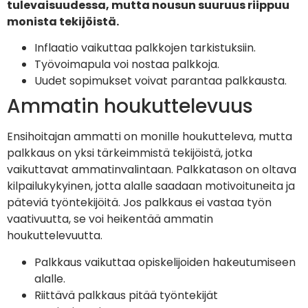
tulevaisuudessa, mutta nousun suuruus riippuu
monista tekijöistä.
Inflaatio vaikuttaa palkkojen tarkistuksiin.
Työvoimapula voi nostaa palkkoja.
Uudet sopimukset voivat parantaa palkkausta.
Ammatin houkuttelevuus
Ensihoitajan ammatti on monille houkutteleva, mutta
palkkaus on yksi tärkeimmistä tekijöistä, jotka
vaikuttavat ammatinvalintaan. Palkkatason on oltava
kilpailukykyinen, jotta alalle saadaan motivoituneita ja
päteviä työntekijöitä. Jos palkkaus ei vastaa työn
vaativuutta, se voi heikentää ammatin
houkuttelevuutta.
Palkkaus vaikuttaa opiskelijoiden hakeutumiseen
alalle.
Riittävä palkkaus pitää työntekijät