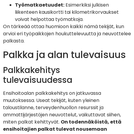
Työmatkaetuudet:
Esimerkiksi julkisen
liikenteen kausikortti tai kilometrikorvaukset
voivat helpottaa työmatkoja.
On tärkeää ottaa huomioon kaikki nämä tekijät, kun
arvioi eri työpaikkojen houkuttelevuutta ja neuvottelee
palkasta.
Palkka ja alan tulevaisuus
Palkkakehitys
tulevaisuudessa
Ensihoitoalan palkkakehitys on jatkuvassa
muutoksessa. Useat tekijät, kuten yleinen
taloustilanne, terveydenhuollon resurssit ja
ammattijärjestöjen neuvottelut, vaikuttavat siihen,
miten palkat kehittyvät.
On todennäköistä, että
ensihoitajien palkat tulevat nousemaan