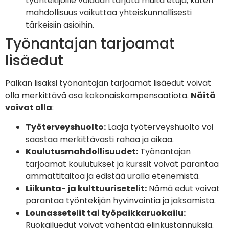
työntekijöille voidaan tarjota muita etuja, kuten
mahdollisuus vaikuttaa yhteiskunnallisesti
tärkeisiin asioihin.
Työnantajan tarjoamat
lisäedut
Palkan lisäksi työnantajan tarjoamat lisäedut voivat
olla merkittävä osa kokonaiskompensaatiota.
Näitä
voivat olla
:
Työterveyshuolto:
Laaja työterveyshuolto voi
säästää merkittävästi rahaa ja aikaa.
Koulutusmahdollisuudet:
Työnantajan
tarjoamat koulutukset ja kurssit voivat parantaa
ammattitaitoa ja edistää uralla etenemistä.
Liikunta- ja kulttuurisetelit:
Nämä edut voivat
parantaa työntekijän hyvinvointia ja jaksamista.
Lounassetelit tai työpaikkaruokailu:
Ruokailuedut voivat vähentää elinkustannuksia.