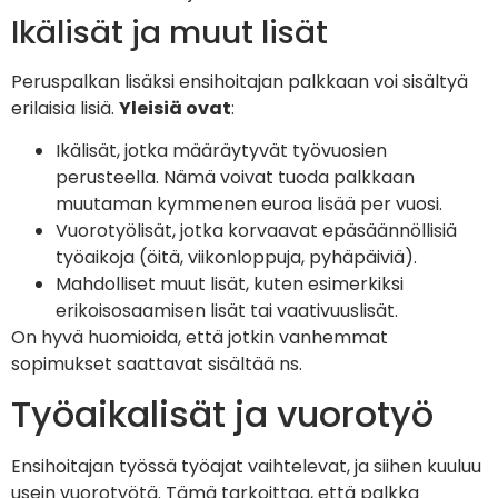
Ikälisät ja muut lisät
Peruspalkan lisäksi ensihoitajan palkkaan voi sisältyä
erilaisia lisiä.
Yleisiä ovat
:
Ikälisät, jotka määräytyvät työvuosien
perusteella. Nämä voivat tuoda palkkaan
muutaman kymmenen euroa lisää per vuosi.
Vuorotyölisät, jotka korvaavat epäsäännöllisiä
työaikoja (öitä, viikonloppuja, pyhäpäiviä).
Mahdolliset muut lisät, kuten esimerkiksi
erikoisosaamisen lisät tai vaativuuslisät.
On hyvä huomioida, että jotkin vanhemmat
sopimukset saattavat sisältää ns.
Työaikalisät ja vuorotyö
Ensihoitajan työssä työajat vaihtelevat, ja siihen kuuluu
usein vuorotyötä. Tämä tarkoittaa, että palkka