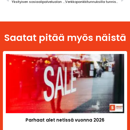
Yksityisen sosiaalipalvelualan TES palkka – mitä alalla tienataan?
Verkkopankkitunnuksilla tunnistautuminen – miten se toimii?
Saatat pitää myös näistä
Parhaat alet netissä vuonna 2026