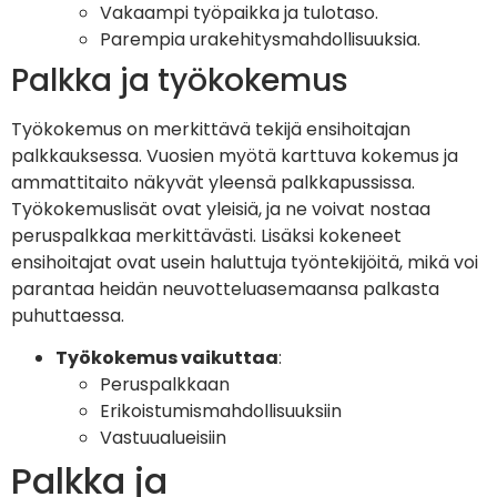
Vakaampi työpaikka ja tulotaso.
Parempia urakehitysmahdollisuuksia.
Palkka ja työkokemus
Työkokemus on merkittävä tekijä ensihoitajan
palkkauksessa. Vuosien myötä karttuva kokemus ja
ammattitaito näkyvät yleensä palkkapussissa.
Työkokemuslisät ovat yleisiä, ja ne voivat nostaa
peruspalkkaa merkittävästi. Lisäksi kokeneet
ensihoitajat ovat usein haluttuja työntekijöitä, mikä voi
parantaa heidän neuvotteluasemaansa palkasta
puhuttaessa.
Työkokemus vaikuttaa
:
Peruspalkkaan
Erikoistumismahdollisuuksiin
Vastuualueisiin
Palkka ja