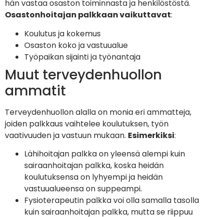
hän vastaa osaston toiminnasta ja henkilöstöstä.
Osastonhoitajan palkkaan vaikuttavat
:
Koulutus ja kokemus
Osaston koko ja vastuualue
Työpaikan sijainti ja työnantaja
Muut terveydenhuollon
ammatit
Terveydenhuollon alalla on monia eri ammatteja,
joiden palkkaus vaihtelee koulutuksen, työn
vaativuuden ja vastuun mukaan.
Esimerkiksi
:
Lähihoitajan palkka on yleensä alempi kuin
sairaanhoitajan palkka, koska heidän
koulutuksensa on lyhyempi ja heidän
vastuualueensa on suppeampi.
Fysioterapeutin palkka voi olla samalla tasolla
kuin sairaanhoitajan palkka, mutta se riippuu