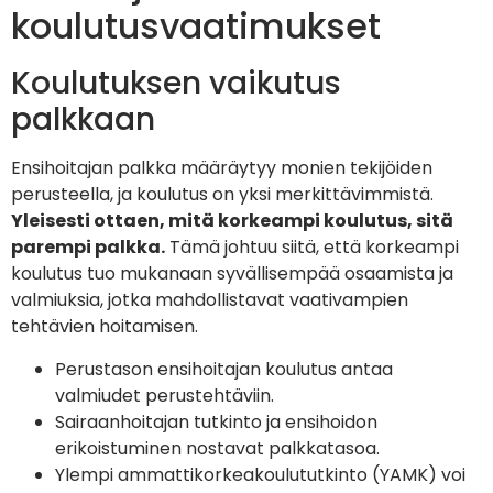
koulutusvaatimukset
Koulutuksen vaikutus
palkkaan
Ensihoitajan palkka määräytyy monien tekijöiden
perusteella, ja koulutus on yksi merkittävimmistä.
Yleisesti ottaen, mitä korkeampi koulutus, sitä
parempi palkka.
Tämä johtuu siitä, että korkeampi
koulutus tuo mukanaan syvällisempää osaamista ja
valmiuksia, jotka mahdollistavat vaativampien
tehtävien hoitamisen.
Perustason ensihoitajan koulutus antaa
valmiudet perustehtäviin.
Sairaanhoitajan tutkinto ja ensihoidon
erikoistuminen nostavat palkkatasoa.
Ylempi ammattikorkeakoulututkinto (YAMK) voi