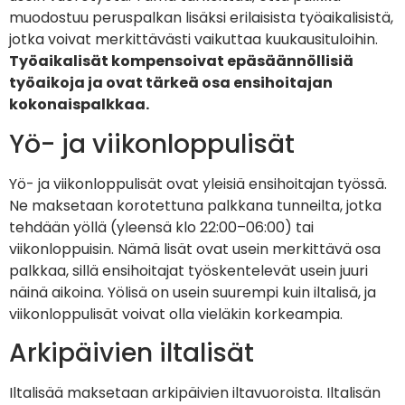
muodostuu peruspalkan lisäksi erilaisista työaikalisistä,
jotka voivat merkittävästi vaikuttaa kuukausituloihin.
Työaikalisät kompensoivat epäsäännöllisiä
työaikoja ja ovat tärkeä osa ensihoitajan
kokonaispalkkaa.
Yö- ja viikonloppulisät
Yö- ja viikonloppulisät ovat yleisiä ensihoitajan työssä.
Ne maksetaan korotettuna palkkana tunneilta, jotka
tehdään yöllä (yleensä klo 22:00–06:00) tai
viikonloppuisin. Nämä lisät ovat usein merkittävä osa
palkkaa, sillä ensihoitajat työskentelevät usein juuri
näinä aikoina. Yölisä on usein suurempi kuin iltalisä, ja
viikonloppulisät voivat olla vieläkin korkeampia.
Arkipäivien iltalisät
Iltalisää maksetaan arkipäivien iltavuoroista. Iltalisän