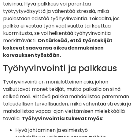
toisiinsa. Hyvä palkkaus voi parantaa
työtyytyväisyyttä ja vähentää stressiä, mikä
puolestaan edistää työhyvinvointia. Toisaalta, jos
palkka ei vastaa työn vaativuutta tai koettua
kuormitusta, se voi heikentää työhyvinvointia
merkittävästi.
On tärkeää, että työntekijät
kokevat saavansa oikeudenmukaisen
korvauksen työstään.
Työhyvinvointi ja palkkaus
Työhyvinvointi on moniulotteinen asia, johon
vaikuttavat monet tekijät, mutta palkalla on siinä
selkeä rooli. Riittävä palkka mahdollistaa paremman
taloudellisen turvallisuuden, mikä vähentää stressiä ja
mahdollistaa vapaa-ajan viettämisen mielekkäällä
tavalla.
Työhyvinvointia tukevat myös
:
Hyvä johtaminen ja esimiestyö