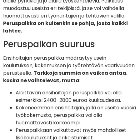
alalle pyrkiviä ja jo alalla työskenteleviä. Palkkaus
muodostuu useista eri tekijöistä, ja se voi vaihdella
huomattavasti eri työnantajien ja tehtävien välillä.
Peruspalkka on kuitenkin se pohja, josta kaikki
lähtee.
Peruspalkan suuruus
Ensihoitajan peruspalkka määräytyy usein
koulutuksen, kokemuksen ja työtehtävän vaativuuden
perusteella.
Tarkkoja summia on vaikea antaa,
koska ne vaihtelevat, mutta
:
Aloittavan ensihoitajan peruspalkka voi olla
esimerkiksi 2400–2800 euroa kuukaudessa.
Kokeneemman ensihoitajan, jolla on useita vuosia
työkokemusta, peruspalkka voi olla
huomattavasti korkeampi.
Peruspalkkaan vaikuttavat myös mahdolliset
lisäkoulutukset ja erikoistumiset.