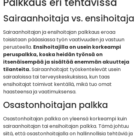
Palkkaus eri tehtävissä
Sairaanhoitaja vs. ensihoitaja
Sairaanhoitajan ja ensihoitajan palkkaus eroaa
toisistaan pääasiassa työn vaativuuden ja vastuun
perusteella.
Ensihoitajilla on usein korkeampi
peruspalkka, koska heidän työnsä on
itsenäisempää ja sisältää enemmän akuutteja
tilanteita.
Sairaanhoitajat työskentelevät usein
sairaaloissa tai terveyskeskuksissa, kun taas
ensihoitajat toimivat kentällä, mikä tuo omat
haasteensa ja vaatimuksensa.
Osastonhoitajan palkka
Osastonhoitajan palkka on yleensä korkeampi kuin
sairaanhoitajan tai ensihoitajan palkka. Tämä johtuu
siitä, että osastonhoitajalla on hallinnollisia tehtäviä ja