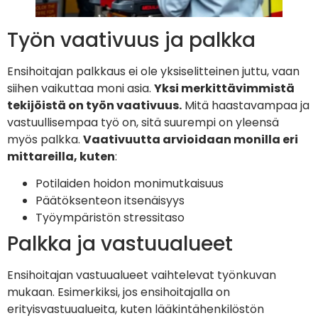
Työn vaativuus ja palkka
Ensihoitajan palkkaus ei ole yksiselitteinen juttu, vaan
siihen vaikuttaa moni asia.
Yksi merkittävimmistä
tekijöistä on työn vaativuus.
Mitä haastavampaa ja
vastuullisempaa työ on, sitä suurempi on yleensä
myös palkka.
Vaativuutta arvioidaan monilla eri
mittareilla, kuten
:
Potilaiden hoidon monimutkaisuus
Päätöksenteon itsenäisyys
Työympäristön stressitaso
Palkka ja vastuualueet
Ensihoitajan vastuualueet vaihtelevat työnkuvan
mukaan. Esimerkiksi, jos ensihoitajalla on
erityisvastuualueita, kuten lääkintähenkilöstön