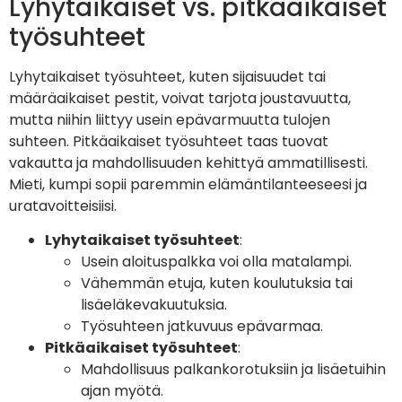
Lyhytaikaiset vs. pitkäaikaiset
työsuhteet
Lyhytaikaiset työsuhteet, kuten sijaisuudet tai
määräaikaiset pestit, voivat tarjota joustavuutta,
mutta niihin liittyy usein epävarmuutta tulojen
suhteen. Pitkäaikaiset työsuhteet taas tuovat
vakautta ja mahdollisuuden kehittyä ammatillisesti.
Mieti, kumpi sopii paremmin elämäntilanteeseesi ja
uratavoitteisiisi.
Lyhytaikaiset työsuhteet
:
Usein aloituspalkka voi olla matalampi.
Vähemmän etuja, kuten koulutuksia tai
lisäeläkevakuutuksia.
Työsuhteen jatkuvuus epävarmaa.
Pitkäaikaiset työsuhteet
:
Mahdollisuus palkankorotuksiin ja lisäetuihin
ajan myötä.