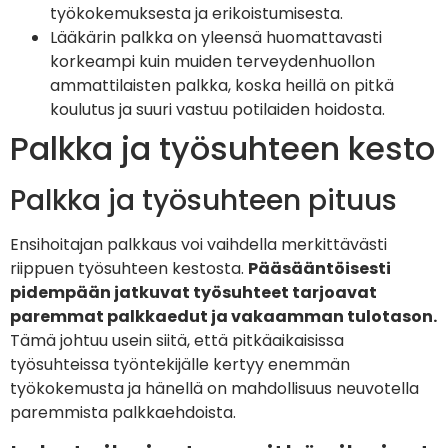
työkokemuksesta ja erikoistumisesta.
Lääkärin palkka on yleensä huomattavasti
korkeampi kuin muiden terveydenhuollon
ammattilaisten palkka, koska heillä on pitkä
koulutus ja suuri vastuu potilaiden hoidosta.
Palkka ja työsuhteen kesto
Palkka ja työsuhteen pituus
Ensihoitajan palkkaus voi vaihdella merkittävästi
riippuen työsuhteen kestosta.
Pääsääntöisesti
pidempään jatkuvat työsuhteet tarjoavat
paremmat palkkaedut ja vakaamman tulotason.
Tämä johtuu usein siitä, että pitkäaikaisissa
työsuhteissa työntekijälle kertyy enemmän
työkokemusta ja hänellä on mahdollisuus neuvotella
paremmista palkkaehdoista.