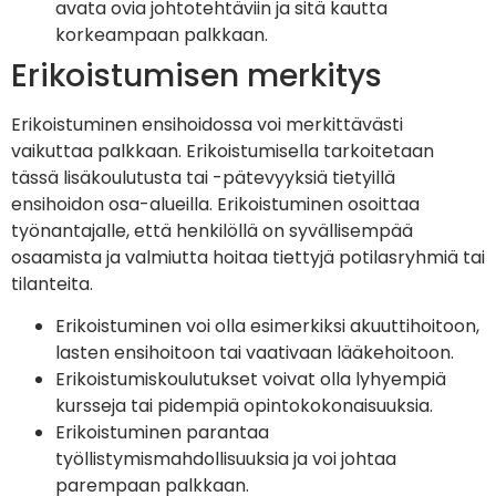
avata ovia johtotehtäviin ja sitä kautta
korkeampaan palkkaan.
Erikoistumisen merkitys
Erikoistuminen ensihoidossa voi merkittävästi
vaikuttaa palkkaan. Erikoistumisella tarkoitetaan
tässä lisäkoulutusta tai -pätevyyksiä tietyillä
ensihoidon osa-alueilla. Erikoistuminen osoittaa
työnantajalle, että henkilöllä on syvällisempää
osaamista ja valmiutta hoitaa tiettyjä potilasryhmiä tai
tilanteita.
Erikoistuminen voi olla esimerkiksi akuuttihoitoon,
lasten ensihoitoon tai vaativaan lääkehoitoon.
Erikoistumiskoulutukset voivat olla lyhyempiä
kursseja tai pidempiä opintokokonaisuuksia.
Erikoistuminen parantaa
työllistymismahdollisuuksia ja voi johtaa
parempaan palkkaan.