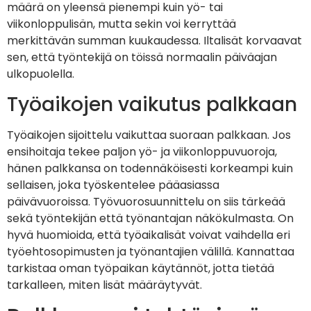
määrä on yleensä pienempi kuin yö- tai
viikonloppulisän, mutta sekin voi kerryttää
merkittävän summan kuukaudessa. Iltalisät korvaavat
sen, että työntekijä on töissä normaalin päiväajan
ulkopuolella.
Työaikojen vaikutus palkkaan
Työaikojen sijoittelu vaikuttaa suoraan palkkaan. Jos
ensihoitaja tekee paljon yö- ja viikonloppuvuoroja,
hänen palkkansa on todennäköisesti korkeampi kuin
sellaisen, joka työskentelee pääasiassa
päivävuoroissa. Työvuorosuunnittelu on siis tärkeää
sekä työntekijän että työnantajan näkökulmasta. On
hyvä huomioida, että työaikalisät voivat vaihdella eri
työehtosopimusten ja työnantajien välillä. Kannattaa
tarkistaa oman työpaikan käytännöt, jotta tietää
tarkalleen, miten lisät määräytyvät.