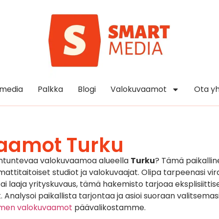
media
Palkka
Blogi
Valokuvaamot
Ota yh
aamot Turku
antuntevaa valokuvaamoa alueella
Turku
? Tämä paikallin
titaitoiset studiot ja valokuvaajat. Olipa tarpeenasi vira
 laaja yrityskuvaus, tämä hakemisto tarjoaa eksplisiittise
. Analysoi paikallista tarjontaa ja asioi suoraan valitsemas
omen valokuvaamot
päävalikostamme.