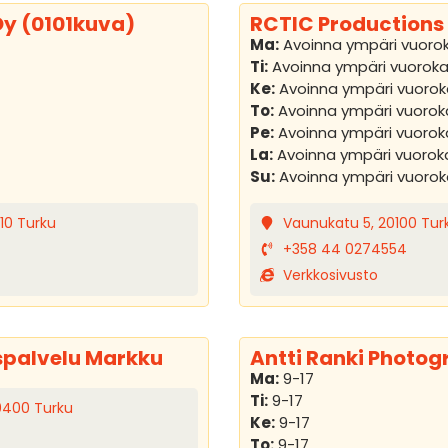
Oy (0101kuva)
RCTIC Productions
Ma:
Avoinna ympäri vuoro
Ti:
Avoinna ympäri vuorok
Ke:
Avoinna ympäri vuoro
To:
Avoinna ympäri vuoro
Pe:
Avoinna ympäri vuoro
La:
Avoinna ympäri vuoro
Su:
Avoinna ympäri vuoro
610 Turku
Vaunukatu 5, 20100 Tur
+358 44 0274554
Verkkosivusto
palvelu Markku
Antti Ranki Photo
Ma:
9-17
Ti:
9-17
0400 Turku
Ke:
9-17
To:
9-17