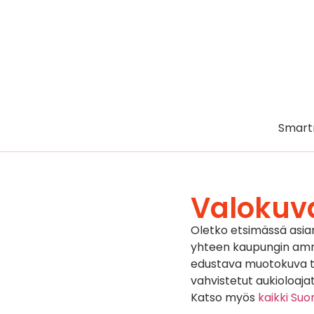
Smart
Valokuv
Oletko etsimässä asi
yhteen kaupungin ammat
edustava muotokuva tai
vahvistetut aukioloajat
Katso myös
kaikki Su