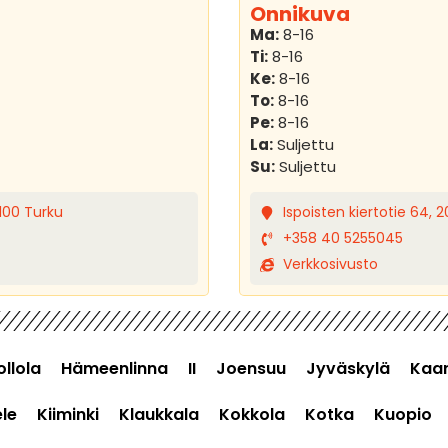
Onnikuva
Ma:
8-16
Ti:
8-16
Ke:
8-16
To:
8-16
Pe:
8-16
La:
Suljettu
Su:
Suljettu
100 Turku
Ispoisten kiertotie 64, 
+358 40 5255045
Verkkosivusto
ollola
Hämeenlinna
II
Joensuu
Jyväskylä
Kaar
le
Kiiminki
Klaukkala
Kokkola
Kotka
Kuopio