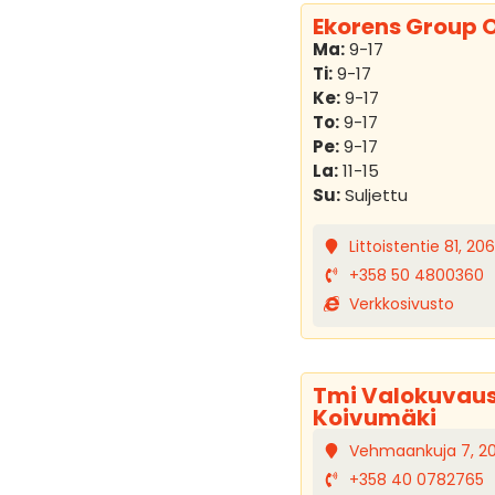
Ekorens Group 
Ma:
9-17
Ti:
9-17
Ke:
9-17
To:
9-17
Pe:
9-17
La:
11-15
Su:
Suljettu
Littoistentie 81, 20
+358 50 4800360
Verkkosivusto
Tmi Valokuvaus
Koivumäki
Vehmaankuja 7, 2
+358 40 0782765