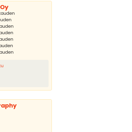
 Oy
kauden
auden
kauden
kauden
kauden
kauden
kauden
ku
graphy