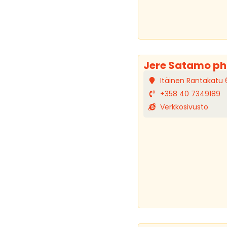
Jere Satamo p
Itäinen Rantakatu 
+358 40 7349189
Verkkosivusto