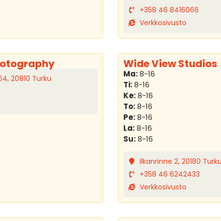
+358 46 8416066
Verkkosivusto
hotography
Wide View Studios
Ma:
8-16
64, 20810 Turku
Ti:
8-16
Ke:
8-16
To:
8-16
Pe:
8-16
La:
8-16
Su:
8-16
Ilkanrinne 2, 20180 Turk
+358 46 6242433
Verkkosivusto