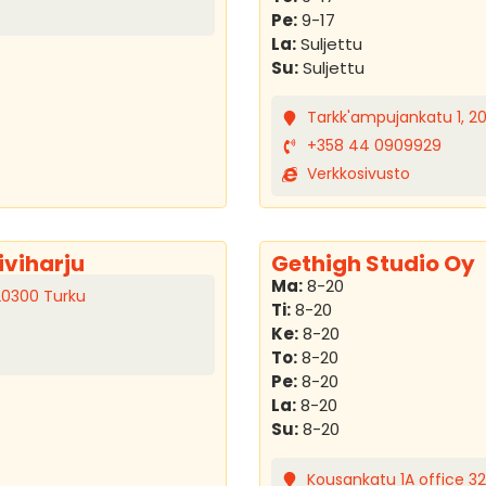
Pe:
9-17
La:
Suljettu
Su:
Suljettu
Tarkk'ampujankatu 1, 2
+358 44 0909929
Verkkosivusto
iviharju
Gethigh Studio Oy
Ma:
8-20
20300 Turku
Ti:
8-20
Ke:
8-20
To:
8-20
Pe:
8-20
La:
8-20
Su:
8-20
Kousankatu 1A office 32