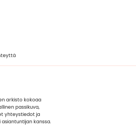
teyttä
en arkisto kokoaa
llinen passikuva,
t yhteystiedot ja
i asiantuntijan kanssa.