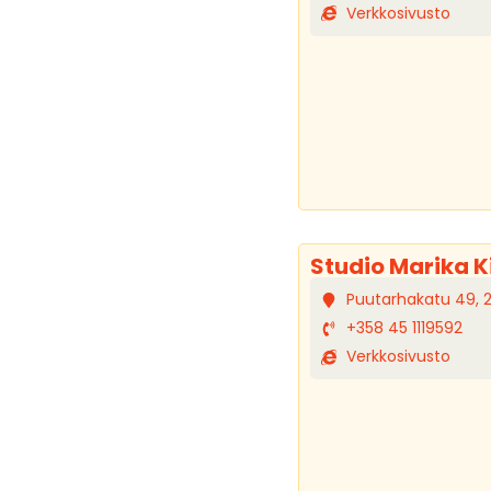
Verkkosivusto
Studio Marika K
Puutarhakatu 49, 
+358 45 1119592
Verkkosivusto