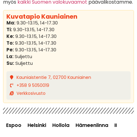
myös
kaikki Suomen valokuvaamot
päävalikostamme.
Kuvatapio Kauniainen
Ma:
9.30-13.15, 14-17.30
Ti:
9.30-13.15, 14-17.30
Ke:
9.30-13.15, 14-17.30
To:
9.30-13.15, 14-17.30
Pe:
9.30-13.15, 14-17.30
La:
Suljettu
Su:
Suljettu
Kauniaistentie 7, 02700 Kauniainen
+358 9 5050019
Verkkosivusto
Espoo
Helsinki
Hollola
Hämeenlinna
II