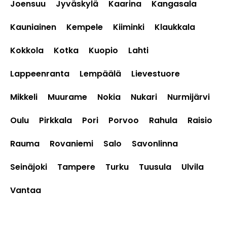
Joensuu
Jyväskylä
Kaarina
Kangasala
Kauniainen
Kempele
Kiiminki
Klaukkala
Kokkola
Kotka
Kuopio
Lahti
Lappeenranta
Lempäälä
Lievestuore
Mikkeli
Muurame
Nokia
Nukari
Nurmijärvi
Oulu
Pirkkala
Pori
Porvoo
Rahula
Raisio
Rauma
Rovaniemi
Salo
Savonlinna
Seinäjoki
Tampere
Turku
Tuusula
Ulvila
Vantaa