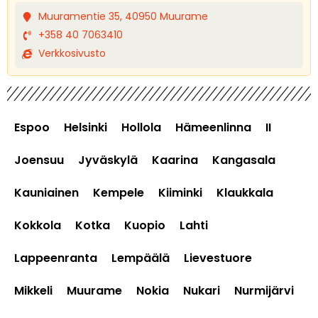
Muuramentie 35, 40950 Muurame
+358 40 7063410
Verkkosivusto
Espoo
Helsinki
Hollola
Hämeenlinna
II
Joensuu
Jyväskylä
Kaarina
Kangasala
Kauniainen
Kempele
Kiiminki
Klaukkala
Kokkola
Kotka
Kuopio
Lahti
Lappeenranta
Lempäälä
Lievestuore
Mikkeli
Muurame
Nokia
Nukari
Nurmijärvi