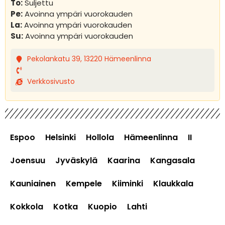
To:
Suljettu
Pe:
Avoinna ympäri vuorokauden
La:
Avoinna ympäri vuorokauden
Su:
Avoinna ympäri vuorokauden
Pekolankatu 39, 13220 Hämeenlinna
Verkkosivusto
Espoo
Helsinki
Hollola
Hämeenlinna
II
Joensuu
Jyväskylä
Kaarina
Kangasala
Kauniainen
Kempele
Kiiminki
Klaukkala
Kokkola
Kotka
Kuopio
Lahti