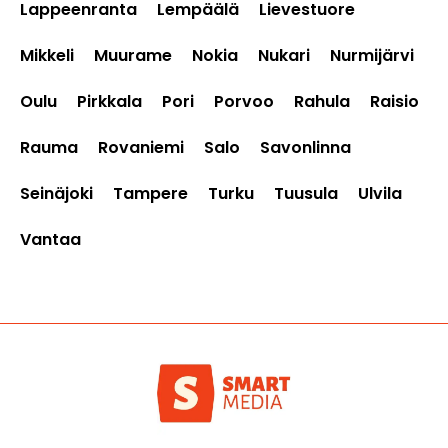
Lappeenranta
Lempäälä
Lievestuore
Mikkeli
Muurame
Nokia
Nukari
Nurmijärvi
Oulu
Pirkkala
Pori
Porvoo
Rahula
Raisio
Rauma
Rovaniemi
Salo
Savonlinna
Seinäjoki
Tampere
Turku
Tuusula
Ulvila
Vantaa