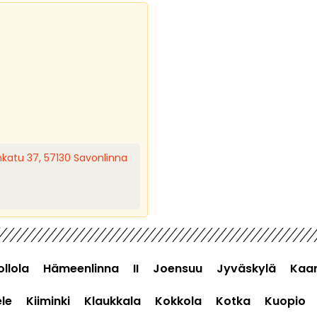
nkatu 37, 57130 Savonlinna
ollola
Hämeenlinna
II
Joensuu
Jyväskylä
Kaar
le
Kiiminki
Klaukkala
Kokkola
Kotka
Kuopio