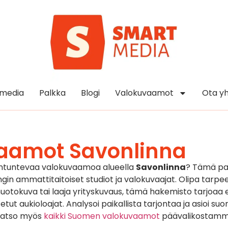
media
Palkka
Blogi
Valokuvaamot
Ota yh
aamot Savonlinna
antuntevaa valokuvaamoa alueella
Savonlinna
? Tämä pai
n ammattitaitoiset studiot ja valokuvaajat. Olipa tarpeen
otokuva tai laaja yrityskuvaus, tämä hakemisto tarjoaa ek
etut aukioloajat. Analysoi paikallista tarjontaa ja asioi su
 Katso myös
kaikki Suomen valokuvaamot
päävalikostamm