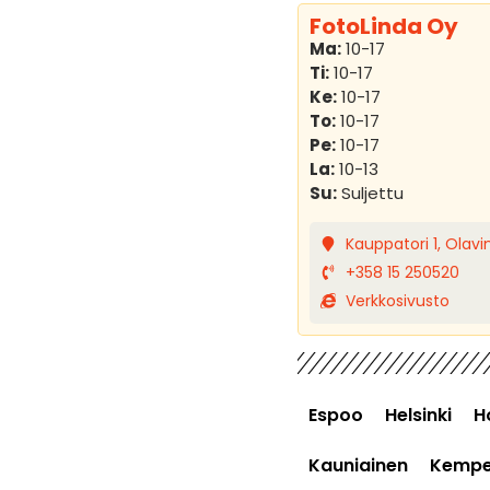
FotoLinda Oy
Ma:
10-17
Ti:
10-17
Ke:
10-17
To:
10-17
Pe:
10-17
La:
10-13
Su:
Suljettu
Kauppatori 1, Olavi
+358 15 250520
Verkkosivusto
Espoo
Helsinki
H
Kauniainen
Kempe