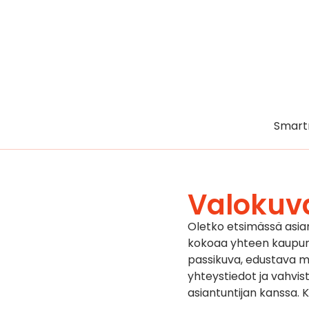
Smart
Valokuv
Oletko etsimässä asi
kokoaa yhteen kaupungi
passikuva, edustava mu
yhteystiedot ja vahvist
asiantuntijan kanssa.