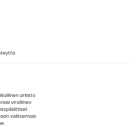
teyttä
kallinen arkisto
asi virallinen
splisiittiset
oraan valitsemasi
e.