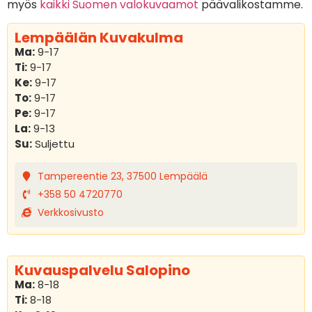
myös
kaikki Suomen valokuvaamot
päävalikostamme.
Lempäälän Kuvakulma
Ma:
9-17
Ti:
9-17
Ke:
9-17
To:
9-17
Pe:
9-17
La:
9-13
Su:
Suljettu
Tampereentie 23, 37500 Lempäälä
+358 50 4720770
Verkkosivusto
Kuvauspalvelu Salopino
Ma:
8-18
Ti:
8-18