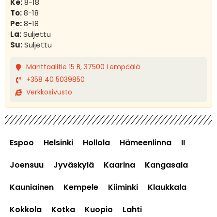
Ke:
8-18
To:
8-18
Pe:
8-18
La:
Suljettu
Su:
Suljettu
Manttaalitie 15 B, 37500 Lempäälä
+358 40 5039850
Verkkosivusto
Espoo
Helsinki
Hollola
Hämeenlinna
II
Joensuu
Jyväskylä
Kaarina
Kangasala
Kauniainen
Kempele
Kiiminki
Klaukkala
Kokkola
Kotka
Kuopio
Lahti