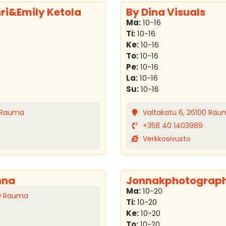
ri&Emily Ketola
By Dina Visuals
Ma:
10-16
Ti:
10-16
Ke:
10-16
To:
10-16
Pe:
10-16
La:
10-16
Su:
10-16
0 Rauma
Valtakatu 6, 26100 Rau
+358 40 1403989
Verkkosivusto
nna
Jonnakphotograp
Ma:
10-20
00 Rauma
Ti:
10-20
Ke:
10-20
To:
10-20