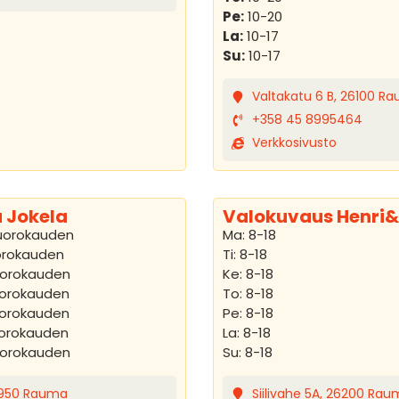
Pe:
10-20
La:
10-17
Su:
10-17
Valtakatu 6 B, 26100 R
+358 45 8995464
Verkkosivusto
 Jokela
Valokuvaus Henri&
uorokauden
Ma: 8-18
orokauden
Ti: 8-18
uorokauden
Ke: 8-18
uorokauden
To: 8-18
uorokauden
Pe: 8-18
uorokauden
La: 8-18
uorokauden
Su: 8-18
26950 Rauma
Siilivahe 5A, 26200 Ra