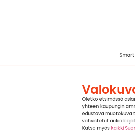
Smart
Valoku
Oletko etsimässä asi
yhteen kaupungin ammat
edustava muotokuva tai
vahvistetut aukioloajat
Katso myös
kaikki Su