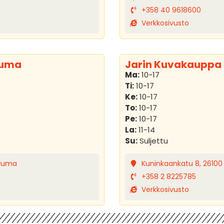
+358 40 9618600
Verkkosivusto
auma
Jarin Kuvakauppa
Ma:
10-17
Ti:
10-17
Ke:
10-17
To:
10-17
Pe:
10-17
La:
11-14
Su:
Suljettu
Rauma
Kuninkaankatu 8, 2610
+358 2 8225785
Verkkosivusto