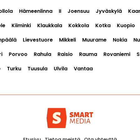
ollola
Hämeenlinna
II
Joensuu
Jyväskylä
Kaar
le
Kiiminki
Klaukkala
Kokkola
Kotka
Kuopio
mpäälä
Lievestuore
Mikkeli
Muurame
Nokia
Nu
i
Porvoo
Rahula
Raisio
Rauma
Rovaniemi
S
e
Turku
Tuusula
Ulvila
Vantaa
Etusivu
Tietoa meistä
Ota yhteyttä