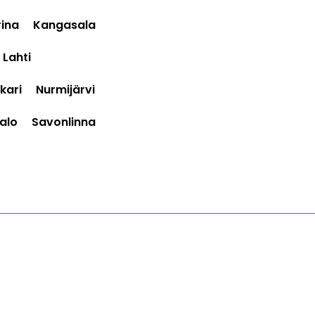
ina
Kangasala
Lahti
kari
Nurmijärvi
alo
Savonlinna