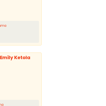
auma
Emily Ketola
uma