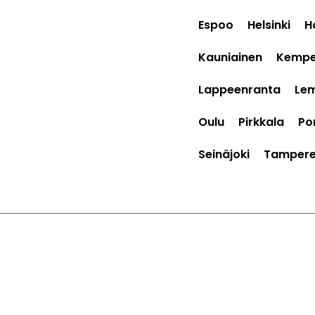
Espoo
Helsinki
H
Kauniainen
Kempe
Lappeenranta
Le
Oulu
Pirkkala
Por
Seinäjoki
Tamper