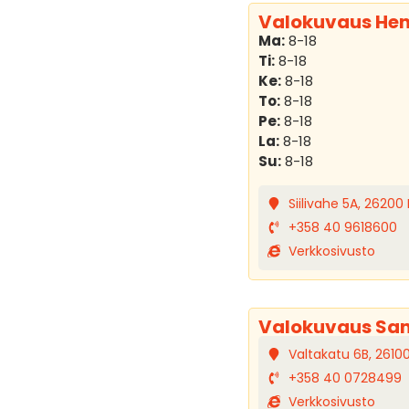
Valokuvaus Hen
Ma:
8-18
Ti:
8-18
Ke:
8-18
To:
8-18
Pe:
8-18
La:
8-18
Su:
8-18
Siilivahe 5A, 2620
+358 40 9618600
Verkkosivusto
Valokuvaus Sa
Valtakatu 6B, 261
+358 40 0728499
Verkkosivusto