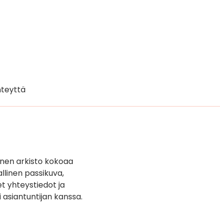
teyttä
inen arkisto kokoaa
llinen passikuva,
t yhteystiedot ja
i asiantuntijan kanssa.