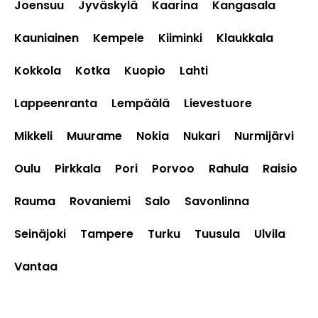
Joensuu
Jyväskylä
Kaarina
Kangasala
Kauniainen
Kempele
Kiiminki
Klaukkala
Kokkola
Kotka
Kuopio
Lahti
Lappeenranta
Lempäälä
Lievestuore
Mikkeli
Muurame
Nokia
Nukari
Nurmijärvi
Oulu
Pirkkala
Pori
Porvoo
Rahula
Raisio
Rauma
Rovaniemi
Salo
Savonlinna
Seinäjoki
Tampere
Turku
Tuusula
Ulvila
Vantaa