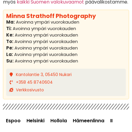
myös
kaikki Suomen valokuvaamot
päävalikostamme.
Minna Strathoff Photography
Ma:
Avoinna ympäri vuorokauden
Ti:
Avoinna ympäri vuorokauden
Ke:
Avoinna ympäri vuorokauden
To:
Avoinna ympäri vuorokauden
Pe:
Avoinna ympäri vuorokauden
La:
Avoinna ympäri vuorokauden
Su:
Avoinna ympäri vuorokauden
Kantolantie 3, 05450 Nukari
+358 45 8740604
Verkkosivusto
Espoo
Helsinki
Hollola
Hämeenlinna
II