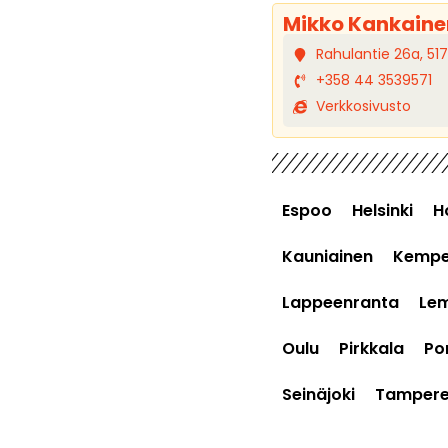
Mikko Kankaine
Rahulantie 26a, 51
+358 44 3539571
Verkkosivusto
Espoo
Helsinki
H
Kauniainen
Kempe
Lappeenranta
Le
Oulu
Pirkkala
Por
Seinäjoki
Tamper