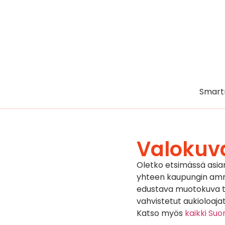
Smart
Valokuv
Oletko etsimässä asi
yhteen kaupungin ammat
edustava muotokuva tai
vahvistetut aukioloajat
Katso myös
kaikki Su