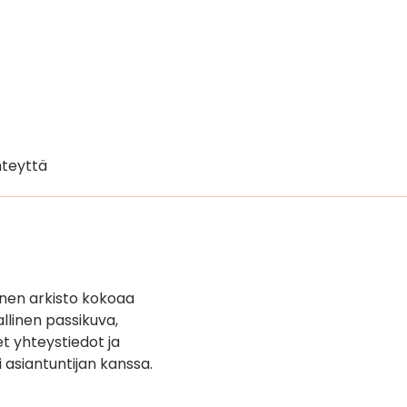
teyttä
inen arkisto kokoaa
llinen passikuva,
t yhteystiedot ja
i asiantuntijan kanssa.