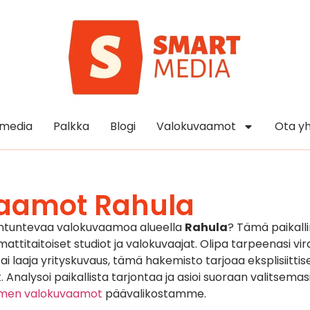
media
Palkka
Blogi
Valokuvaamot
Ota yh
aamot Rahula
antuntevaa valokuvaamoa alueella
Rahula
? Tämä paikall
titaitoiset studiot ja valokuvaajat. Olipa tarpeenasi vira
 laaja yrityskuvaus, tämä hakemisto tarjoaa eksplisiittise
. Analysoi paikallista tarjontaa ja asioi suoraan valitsemas
omen valokuvaamot
päävalikostamme.