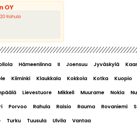
n OY
720 Rahula
ollola
Hämeenlinna
II
Joensuu
Jyväskylä
Kaar
le
Kiiminki
Klaukkala
Kokkola
Kotka
Kuopio
mpäälä
Lievestuore
Mikkeli
Muurame
Nokia
Nu
i
Porvoo
Rahula
Raisio
Rauma
Rovaniemi
S
e
Turku
Tuusula
Ulvila
Vantaa