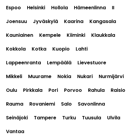
Espoo
Helsinki
Hollola
Hämeenlinna
II
Joensuu
Jyväskylä
Kaarina
Kangasala
Kauniainen
Kempele
Kiiminki
Klaukkala
Kokkola
Kotka
Kuopio
Lahti
Lappeenranta
Lempäälä
Lievestuore
Mikkeli
Muurame
Nokia
Nukari
Nurmijärvi
Oulu
Pirkkala
Pori
Porvoo
Rahula
Raisio
Rauma
Rovaniemi
Salo
Savonlinna
Seinäjoki
Tampere
Turku
Tuusula
Ulvila
Vantaa