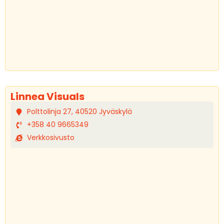
Linnea Visuals
Polttolinja 27, 40520 Jyväskylä
+358 40 9665349
Verkkosivusto