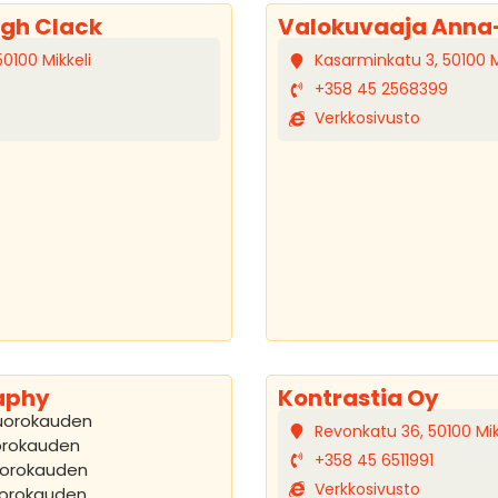
gh Clack
Valokuvaaja Anna-
50100 Mikkeli
Kasarminkatu 3, 50100 M
+358 45 2568399
Verkkosivusto
aphy
Kontrastia Oy
uorokauden
Revonkatu 36, 50100 Mik
orokauden
+358 45 6511991
uorokauden
Verkkosivusto
uorokauden