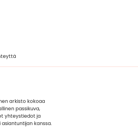
teyttä
inen arkisto kokoaa
llinen passikuva,
t yhteystiedot ja
i asiantuntijan kanssa.