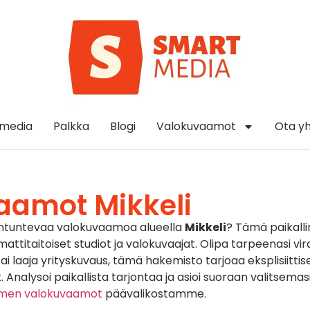
media
Palkka
Blogi
Valokuvaamot
Ota yh
aamot Mikkeli
antuntevaa valokuvaamoa alueella
Mikkeli
? Tämä paikall
titaitoiset studiot ja valokuvaajat. Olipa tarpeenasi vira
 laaja yrityskuvaus, tämä hakemisto tarjoaa eksplisiittise
. Analysoi paikallista tarjontaa ja asioi suoraan valitsemas
omen valokuvaamot
päävalikostamme.