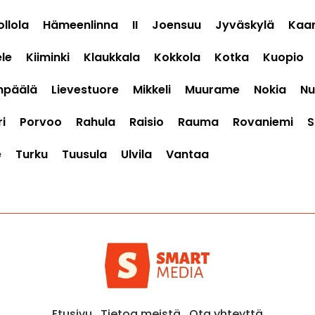
ollola
Hämeenlinna
II
Joensuu
Jyväskylä
Kaar
le
Kiiminki
Klaukkala
Kokkola
Kotka
Kuopio
mpäälä
Lievestuore
Mikkeli
Muurame
Nokia
Nu
i
Porvoo
Rahula
Raisio
Rauma
Rovaniemi
S
e
Turku
Tuusula
Ulvila
Vantaa
Etusivu
Tietoa meistä
Ota yhteyttä