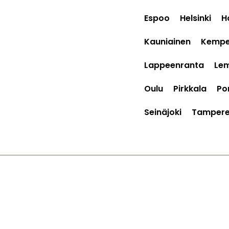
Espoo
Helsinki
H
Kauniainen
Kempe
Lappeenranta
Le
Oulu
Pirkkala
Por
Seinäjoki
Tamper