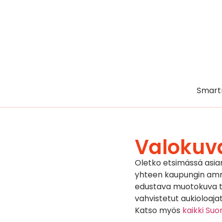
Smart
Valokuv
Oletko etsimässä asi
yhteen kaupungin ammat
edustava muotokuva tai
vahvistetut aukioloajat
Katso myös
kaikki Su