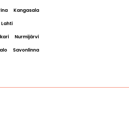
ina
Kangasala
Lahti
kari
Nurmijärvi
alo
Savonlinna