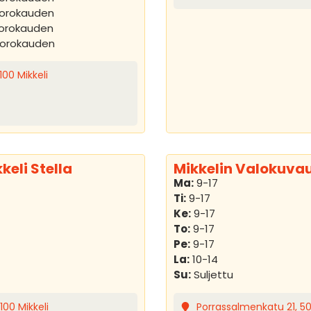
uorokauden
uorokauden
uorokauden
00 Mikkeli
keli Stella
Mikkelin Valokuvau
Ma:
9-17
Ti:
9-17
Ke:
9-17
To:
9-17
Pe:
9-17
La:
10-14
Su:
Suljettu
100 Mikkeli
Porrassalmenkatu 21, 50