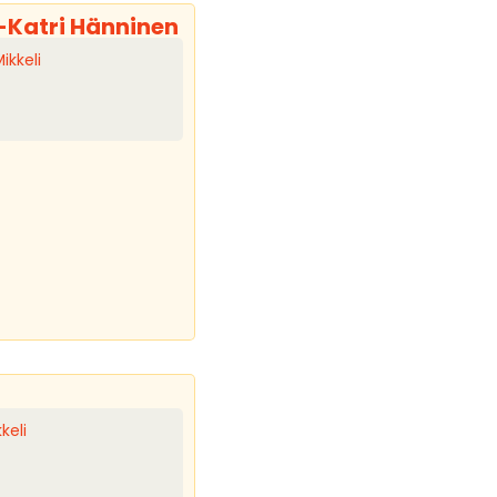
Katri Hänninen
ikkeli
keli