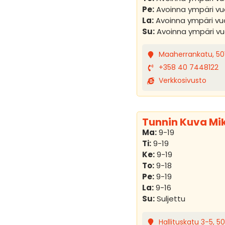
Pe:
Avoinna ympäri v
La:
Avoinna ympäri v
Su:
Avoinna ympäri v
Maaherrankatu, 501
+358 40 7448122
Verkkosivusto
Tunnin Kuva Mik
Ma:
9-19
Ti:
9-19
Ke:
9-19
To:
9-18
Pe:
9-19
La:
9-16
Su:
Suljettu
Hallituskatu 3-5, 50