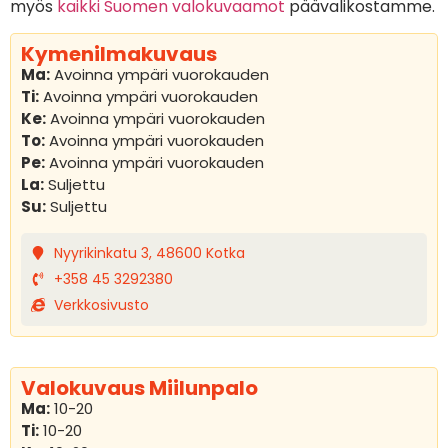
myös
kaikki Suomen valokuvaamot
päävalikostamme.
Kymenilmakuvaus
Ma:
Avoinna ympäri vuorokauden
Ti:
Avoinna ympäri vuorokauden
Ke:
Avoinna ympäri vuorokauden
To:
Avoinna ympäri vuorokauden
Pe:
Avoinna ympäri vuorokauden
La:
Suljettu
Su:
Suljettu
Nyyrikinkatu 3, 48600 Kotka
+358 45 3292380
Verkkosivusto
Valokuvaus Miilunpalo
Ma:
10-20
Ti:
10-20