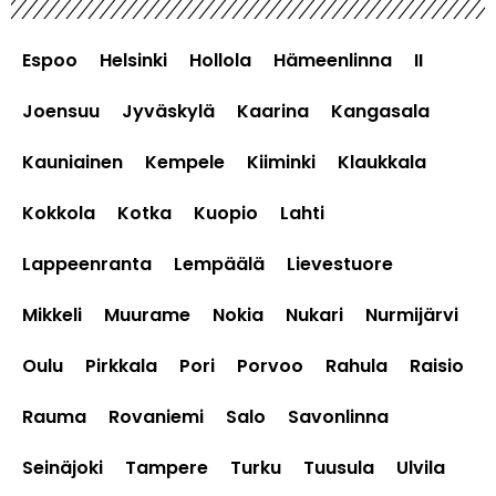
Espoo
Helsinki
Hollola
Hämeenlinna
II
Joensuu
Jyväskylä
Kaarina
Kangasala
Kauniainen
Kempele
Kiiminki
Klaukkala
Kokkola
Kotka
Kuopio
Lahti
Lappeenranta
Lempäälä
Lievestuore
Mikkeli
Muurame
Nokia
Nukari
Nurmijärvi
Oulu
Pirkkala
Pori
Porvoo
Rahula
Raisio
Rauma
Rovaniemi
Salo
Savonlinna
Seinäjoki
Tampere
Turku
Tuusula
Ulvila