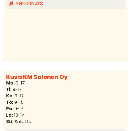
Verkkosivusto
Kuva KM Salonen Oy
Ma:
9-17
Ti:
9-17
Ke:
9-17
To:
9-15
Pe:
9-17
La:
10-14
Su:
Suljettu