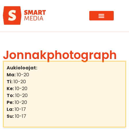
Jonnakphotograph
Aukioloajat:
Ma:
10-20
Ti:
10-20
Ke:
10-20
To:
10-20
Pe:
10-20
La:
10-17
Su:
10-17