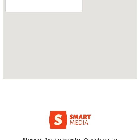
Etusivu
Tietoa meistä
Ota yhteyttä